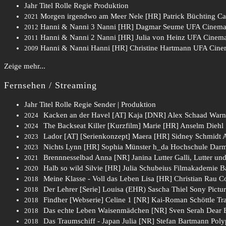
Jahr
Titel
Rolle
Regie
Produktion
Morgen irgendwo am Meer
Nele [HR]
Patrick Büchting
Ca
2021
Hanni & Nanni 3
Nanni [HR]
Dagmar Seume
UFA Cinem
2012
Hanni & Nanni 2
Nanni [HR]
Julia von Heinz
UFA Cinem
2011
Hanni & Nanni
Hanni [HR]
Christine Hartmann
UFA Cin
2009
Zeige mehr...
Fernsehen / Streaming
Jahr
Titel
Rolle
Regie
Sender | Produktion
Kacken an der Havel [AT]
Kaja [DNR]
Alex Schaad
Warne
2024
The Backseat Killer [Kurzfilm]
Marie [HR]
Anselm Diehl
2024
Lador [AT] [Serienkonzept]
Maera [HR]
Sidney Schmidt
A
2023
Nichts
Lynn [HR]
Sophia Münster
h_da Hochschule Darm
2023
Brennnesselbad
Anna [NR]
Janina Lutter
Galli, Lutter u
2021
Halb so wild
Silvie [HR]
Julia Schubeius
Filmakademie B
2020
Meine Klasse - Voll das Leben
Lisa [HR]
Christian Rau
Co
2018
Der Lehrer [Serie]
Louisa (EHR)
Sascha Thiel
Sony Pictu
2018
Findher [Webserie]
Celine 1 [NR]
Kai-Roman Schöttle
Tr
2018
Das echte Leben
Waisenmädchen [NR]
Sven Serah
Dear 
2018
Das Traumschiff - Japan
Julia [NR]
Stefan Bartmann
Poly
2018