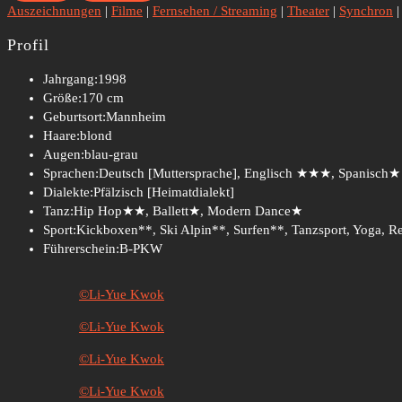
Auszeichnungen
|
Filme
|
Fernsehen / Streaming
|
Theater
|
Synchron
Profil
Jahrgang:
1998
Größe:
170 cm
Geburtsort:
Mannheim
Haare:
blond
Augen:
blau-grau
Sprachen:
Deutsch [Muttersprache], Englisch ★★★, Spanisch★
Dialekte:
Pfälzisch [Heimatdialekt]
Tanz:
Hip Hop★★, Ballett★, Modern Dance★
Sport:
Kickboxen**, Ski Alpin**, Surfen**, Tanzsport, Yoga, Re
Führerschein:
B-PKW
©Li-Yue Kwok
©Li-Yue Kwok
©Li-Yue Kwok
©Li-Yue Kwok