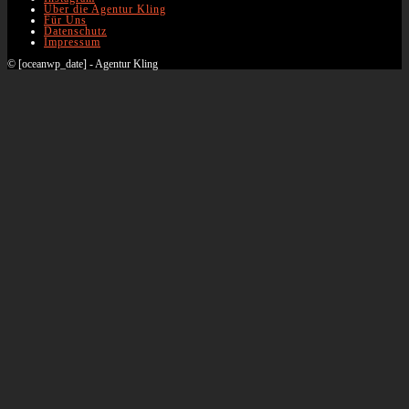
Über die Agentur Kling
Für Uns
Datenschutz
Impressum
© [oceanwp_date] - Agentur Kling