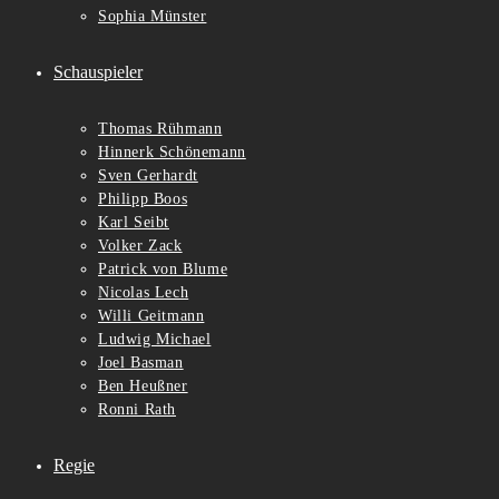
Sophia Münster
Schauspieler
Thomas Rühmann
Hinnerk Schönemann
Sven Gerhardt
Philipp Boos
Karl Seibt
Volker Zack
Patrick von Blume
Nicolas Lech
Willi Geitmann
Ludwig Michael
Joel Basman
Ben Heußner
Ronni Rath
Regie