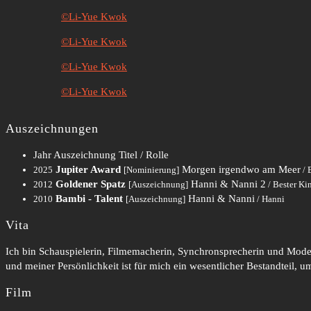
©Li-Yue Kwok
©Li-Yue Kwok
©Li-Yue Kwok
©Li-Yue Kwok
Auszeichnungen
Jahr
Auszeichnung
Titel / Rolle
Jupiter Award
Morgen irgendwo am Meer
2025
[Nominierung]
/ 
Goldener Spatz
Hanni & Nanni 2
2012
[Auszeichnung]
/ Bester Ki
Bambi - Talent
Hanni & Nanni
2010
[Auszeichnung]
/ Hanni
Vita
Ich bin Schauspielerin, Filmemacherin, Synchronsprecherin und Mode
und meiner Persönlichkeit ist für mich ein wesentlicher Bestandteil, u
Film