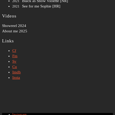
Black as Snow
Violette [NR]
2021
See for me
Sophie [HR]
2021
Videos
Showreel 2024
About me 2025
Links
Cf
Fm
Sv
Cu
Imdb
Insta
Instagram