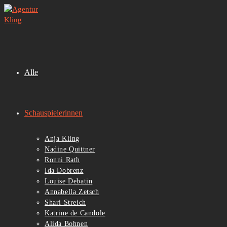
Zum
Inhalt
springen
Alle
Schauspielerinnen
Anja Kling
Nadine Quittner
Ronni Rath
Ida Dobrenz
Louise Debatin
Annabella Zetsch
Shari Streich
Katrine de Candole
Alida Bohnen