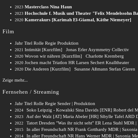
Masterclass Nina Haun
2023
Hochschule f. Musik und Theater "Felix Mendelssohn Ba
2023
Kamerakurs [Karimah El-Giamal, Käthe Niemeyer]
2020
Film
Jahr
Titel
Rolle
Regie
Produktion
Intimität [Kurzfilm]
Jonas Erler
Asymmetry Collectiv
2021
Wovon wir nähren [Kurzfilm]
Charlotte Kremberg
2020
Jochen macht Triatlon
HR
Larsen Sechert
Knalltheater
2020
Die Anderen [Kurzfilm]
Susanne Aßmann
Stefan Gieren
2020
Zeige mehr...
Fernsehen / Streaming
Jahr
Titel
Rolle
Regie
Sender | Produktion
Soko Leipzig - Kowalski
Sina Davids [ENR]
Robert del M
2024
Auf der Walz [AT]
Maria Abeler [HR]
Sibylle Tafel
ARD De
2023
Tatort Dresden "Was ihr nicht seht"
ER
Lena Stahl
MDR |
2022
In aller Freundschaft
NR
Frank Gotthardy
MDR | Saxonia
2015
In aller Freundschaft
NR
Hans Werner
MDR | Saxonia Me
2014