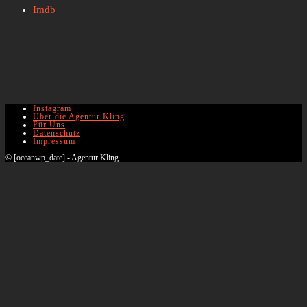
Imdb
Instagram
Über die Agentur Kling
Für Uns
Datenschutz
Impressum
© [oceanwp_date] - Agentur Kling