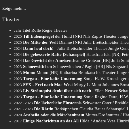
Zeige mehr...
Theater
Jahr
Titel
Rolle
Regie
Theater
Till Eulenspiegel
der Hund [NR]
Nils Zapfe
Theater Junge
2025
Die Mitte der Welt
Dianne [NR]
Julia Brettschneider
Thea
2025
Dann heul doch!
Julia Brettschneider
Theater Junge Gene
2024
Die gebesserte Ratte [Schauspiel]
Hausfrau Elsi [NR]
Pet
2024
Das Gewicht der Ameisen
Jeanne Croteau [HR]
Julia Son
2024
Schneewittchen
Schneewittchen / Pagin [HR]
Nis Søgaard
2023
Momo
Momo [HR]
Katharina Brankatschk
Theater Junge 
2023
Torgau - Eine kalte Umarmung
Sonja
H.-W. Kroesinger 
2023
SEX - Frei nach Mae West
Margy LaMont
Johannes Ernst
2023
Liv Strömquist denkt über sich nach
Ellen Neuser
Schau
2023
Torgau - Eine kalte Umarmung
Sonja
Regine Dura, H.W.
2023
Die lächerliche Finsternis
Schwester Cater / Erzähle
2022 - 2023
Die Rättin
Rotkäppchen
Claudia Bauer
Schauspiel L
2021 - 2023
Arabella oder die Märchenbraut
Mutter/Großmutter / Hä
2020
Einige Nachrichten an das All
Hilda / Andere
Yves Hinric
2017