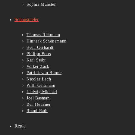
Sophia Münster
Schauspieler
Thomas Rühmann
Hinnerk Schönemann
Sven Gerhardt
Philipp Boos
Karl Seibt
Volker Zack
Patrick von Blume
Nicolas Lech
Willi Geitmann
Ludwig Michael
Joel Basman
Ben Heußner
Ronni Rath
Regie