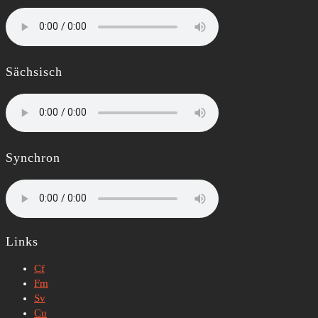
Sächsisch
Synchron
Links
Cf
Fm
Sv
Cu