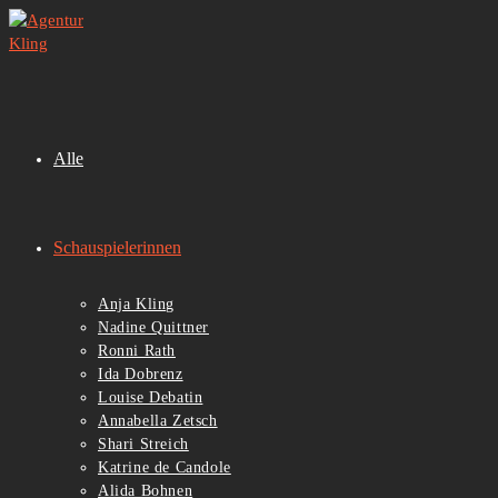
Zum
Inhalt
springen
Alle
Schauspielerinnen
Anja Kling
Nadine Quittner
Ronni Rath
Ida Dobrenz
Louise Debatin
Annabella Zetsch
Shari Streich
Katrine de Candole
Alida Bohnen