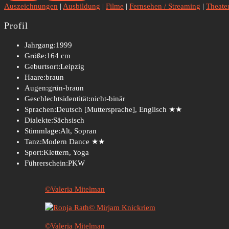
Auszeichnungen
|
Ausbildung
|
Filme
|
Fernsehen / Streaming
|
Theate
Profil
Jahrgang:
1999
Größe:
164 cm
Geburtsort:
Leipzig
Haare:
braun
Augen:
grün-braun
Geschlechtsidentität:
nicht-binär
Sprachen:
Deutsch [Muttersprache], Englisch ★★
Dialekte:
Sächsisch
Stimmlage:
Alt, Sopran
Tanz:
Modern Dance ★★
Sport:
Klettern, Yoga
Führerschein:
PKW
©Valeria Mitelman
© Mirjam Knickriem
©Valeria Mitelman