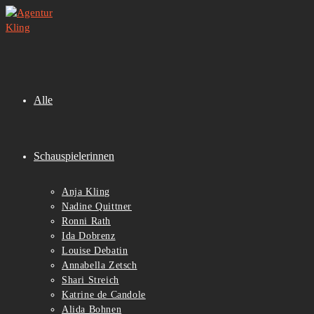
Zum
Inhalt
springen
Alle
Schauspielerinnen
Anja Kling
Nadine Quittner
Ronni Rath
Ida Dobrenz
Louise Debatin
Annabella Zetsch
Shari Streich
Katrine de Candole
Alida Bohnen