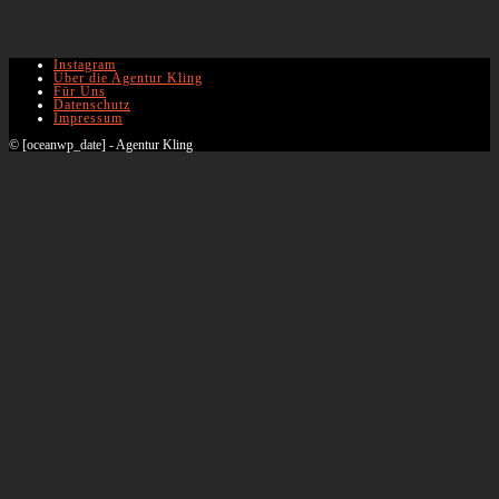
Instagram
Über die Agentur Kling
Für Uns
Datenschutz
Impressum
© [oceanwp_date] - Agentur Kling