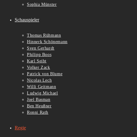
Sophia Münster
Schauspieler
Thomas Rühmann
Hinnerk Schönemann
Sven Gerhardt
Philipp Boos
Karl Seibt
Volker Zack
Patrick von Blume
Nicolas Lech
Willi Geitmann
Ludwig Michael
Joel Basman
Ben Heußner
Ronni Rath
Regie